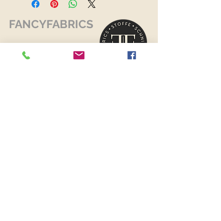
FANCYFABRICS
RECHTLICHES
Versand & Retouren >
Widerrufsrecht >
Kontaktiere uns >
Über uns >
AGB >
Datenschutz >
Impressum >
KONTAKTDATEN
FANCYFABRICS
Wallenböckgasse 7
3426 Muckendorf an der Donau
Österreich