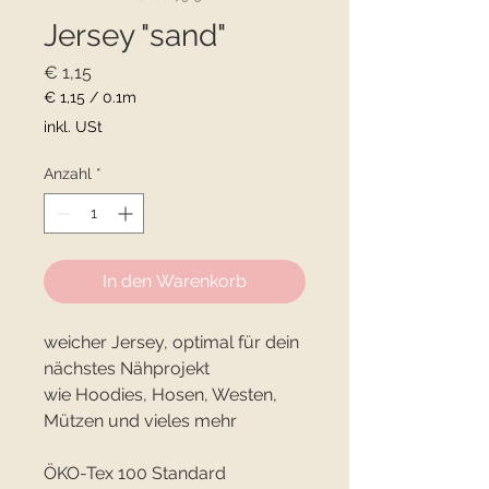
Jersey "sand"
Preis
€ 1,15
€ 1,15
/
0.1m
€ 1,15
inkl. USt
pro
0.1
Anzahl
*
Meter
In den Warenkorb
weicher Jersey, optimal für dein
nächstes Nähprojekt
wie Hoodies, Hosen, Westen,
Mützen und vieles mehr
ÖKO-Tex 100 Standard