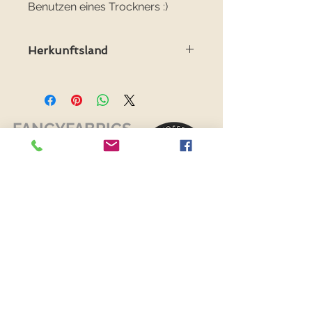
Benutzen eines Trockners :)
Herkunftsland
Herkunftsland: Holland
FANCYFABRICS
RECHTLICHES
Versand & Retouren >
Widerrufsrecht >
Kontaktiere uns >
Über uns >
AGB >
Datenschutz >
Impressum >
KONTAKTDATEN