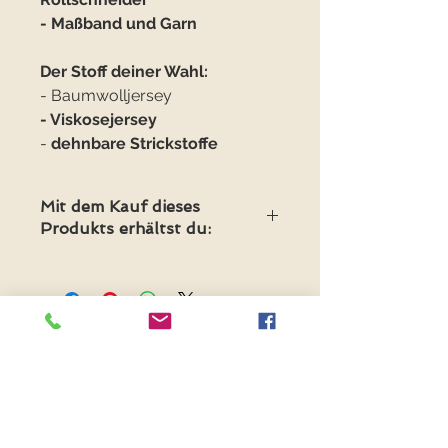
- Maßband und Garn
Der Stoff deiner Wahl:
- Baumwo
lljersey
- Viskosejersey
-
dehnbare Strickstoffe
Mit dem Kauf dieses
Produkts erhältst du:
- E-Book "Kleid Tulip" in digitaler
Form
FANCYFABRICS
- Format A4 und A0
- beamerfähige A0 Datei mit
Ebenen
RECHTLICHES
- A4 Datei mit Ebenendruck
Versand & Retouren >