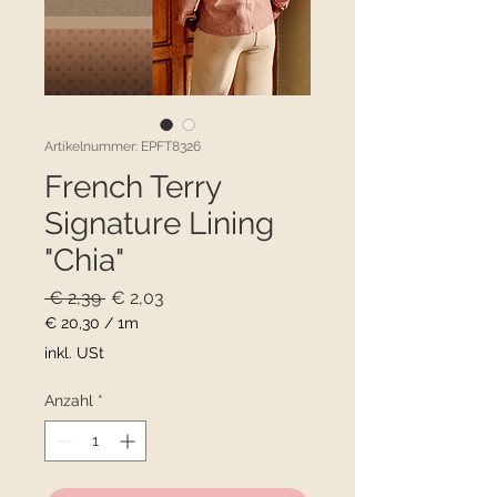
Artikelnummer: EPFT8326
French Terry
Signature Lining
"Chia"
Standardpreis
Sale-
 € 2,39 
€ 2,03
Preis
€ 20,30
/
1m
€ 20,30
inkl. USt
pro
1
Anzahl
*
Meter