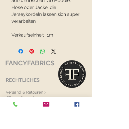
aufzuhübschen. Ob Hoodie,
Hose oder Jacke, die
Jerseykordeln lassen sich super
verarbeiten
Verkaufseinheit: 1m
FANCYFABRICS
RECHTLICHES
Versand & Retouren >
Widerrufsrecht >
Kontaktiere uns >
Über uns >
AGB >
Datenschutz >
Impressum >