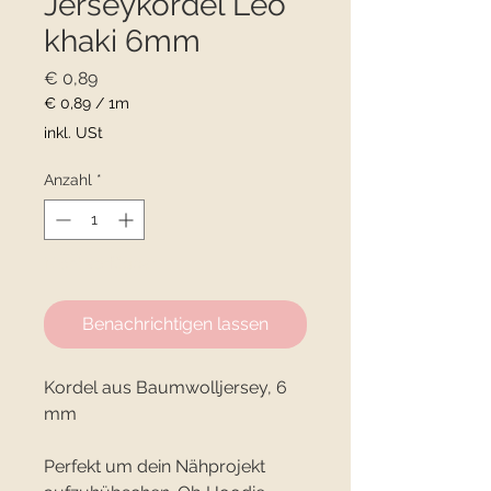
Jerseykordel Leo
khaki 6mm
Preis
€ 0,89
€ 0,89
/
1m
€ 0,89
inkl. USt
pro
1
Anzahl
*
Meter
Nicht verfügbar
Benachrichtigen lassen
Kordel aus Baumwolljersey, 6
mm
Perfekt um dein Nähprojekt