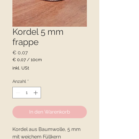
Kordel 5 mm
frappe
Preis
€ 0,07
€ 0,07
/
10cm
€ 0,07
inkl. USt
pro
10
Anzahl
*
Zentimeter
In den Warenkorb
Kordel aus Baumwolle, 5 mm
mit weichem Füllkern