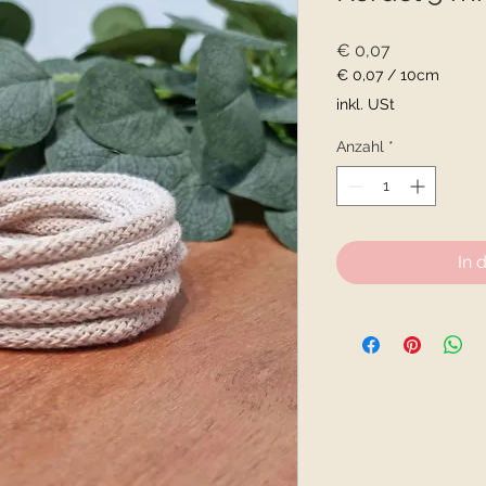
Preis
€ 0,07
€ 0,07
/
10cm
€ 0,07
inkl. USt
pro
10
Anzahl
*
Zentimeter
In 