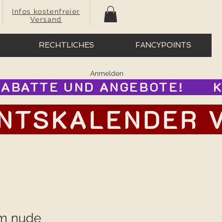
Infos kostenfreier
Versand
RECHTLICHES
FANCYPOINTS
Anmelden
BATTE UND ANGEBOTE!      
TSKALENDER VOR
mm nude