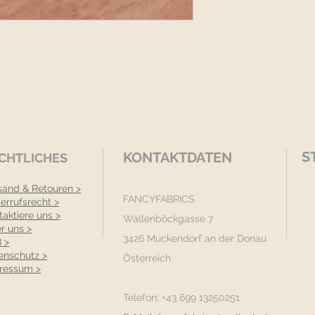
S
KONTAKTDATEN
CHTLICHES
sand & Retouren >
FANCYFABRICS
errufsrecht >
taktiere uns >
Wallenböckgasse 7
r uns >
3426 Muckendorf an der Donau
 >
enschutz >
Österreich
ressum >
Telefon: +43 699 13250251