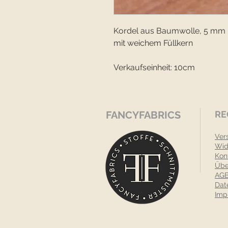
Kordel aus Baumwolle, 5 mm
mit weichem Füllkern
Verkaufseinheit: 10cm
FANCYFABRICS
RE
Ver
Wid
Kon
Übe
AGB
Dat
Imp