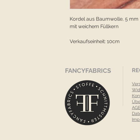
Kordel aus Baumwolle, 5 mm
mit weichem Füllkern
Verkaufseinheit: 10cm
FANCYFABRICS
RE
Ver
Wid
Kon
Übe
AGB
Dat
Imp