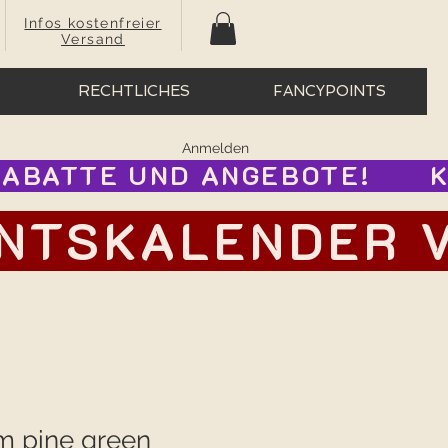
Infos kostenfreier
Versand
RECHTLICHES
FANCYPOINTS
Anmelden
BATTE UND ANGEBOTE!      
TSKALENDER VOR
m pine green