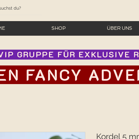
ME
SHOP
ÜBER UNS
IP GRUPPE FÜR EXKLUSIVE RA
EN FANCY ADVEN
Kordel 5 m