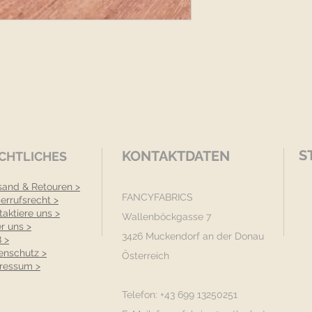
S
KONTAKTDATEN
CHTLICHES
sand & Retouren >
FANCYFABRICS
errufsrecht >
taktiere uns >
Wallenböckgasse 7
r uns >
3426 Muckendorf an der Donau
 >
enschutz >
Österreich
ressum >
Telefon: +43 699 13250251