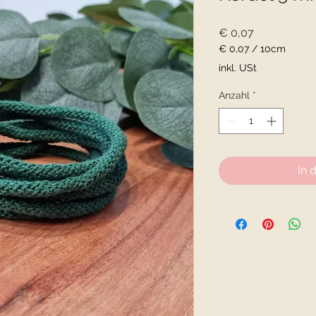
Preis
€ 0,07
€ 0,07
/
10cm
€ 0,07
inkl. USt
pro
10
Anzahl
*
Zentimeter
In 