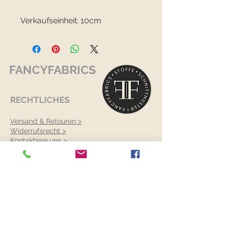
Verkaufseinheit: 10cm
FANCYFABRICS
RECHTLICHES
Versand & Retouren >
Widerrufsrecht >
Kontaktiere uns >
Über uns >
AGB >
Datenschutz >
Impressum >
KONTAKTDATEN
FANCYFABRICS