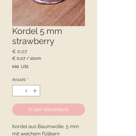
Kordel 5 mm
strawberry
Preis
€ 0,07
€ 0,07
/
10cm
€ 0,07
inkl. USt
pro
10
Anzahl
*
Zentimeter
In den Warenkorb
Kordel aus Baumwolle, 5 mm
mit weichem Füllkern