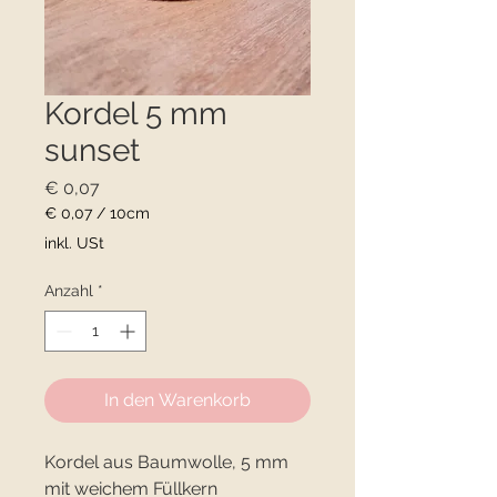
Kordel 5 mm
sunset
Preis
€ 0,07
€ 0,07
/
10cm
€ 0,07
inkl. USt
pro
10
Anzahl
*
Zentimeter
In den Warenkorb
Kordel aus Baumwolle, 5 mm
mit weichem Füllkern