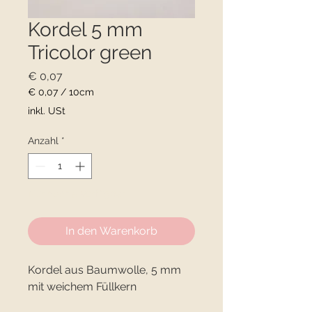
Kordel 5 mm
Tricolor green
Preis
€ 0,07
€ 0,07
/
10cm
€ 0,07
inkl. USt
pro
10
Anzahl
*
Zentimeter
Nur noch 5 verfügbar
In den Warenkorb
Kordel aus Baumwolle, 5 mm
mit weichem Füllkern