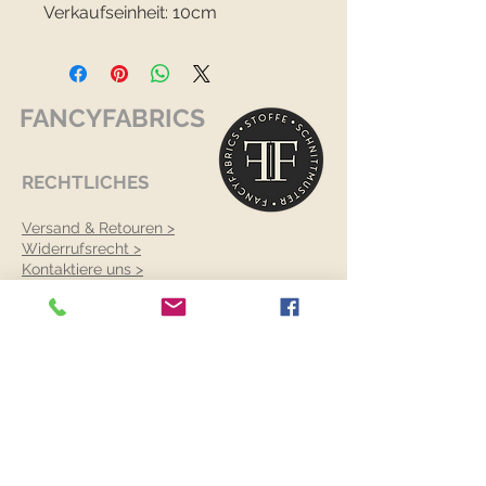
Verkaufseinheit: 10cm
FANCYFABRICS
RECHTLICHES
Versand & Retouren >
Widerrufsrecht >
Kontaktiere uns >
Über uns >
AGB >
Datenschutz >
Impressum >
KONTAKTDATEN
FANCYFABRICS
Wallenböckgasse 7