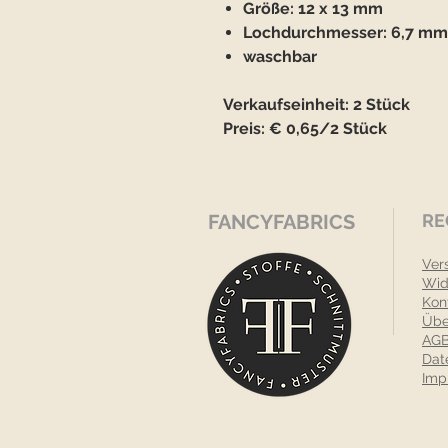
Größe: 12 x 13 mm
Lochdurchmesser: 6,7 mm
waschbar
Verkaufseinheit: 2 Stück
Preis: € 0,65/2 Stück
FANCYFABRICS
RE
Ver
Wid
Kon
Übe
AGB
Dat
Imp