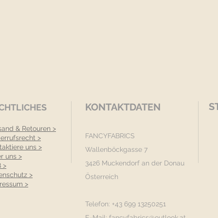
S
KONTAKTDATEN
CHTLICHES
sand & Retouren >
FANCYFABRICS
errufsrecht >
taktiere uns >
Wallenböckgasse 7
r uns >
3426 Muckendorf an der Donau
 >
enschutz >
Österreich
ressum >
Telefon: +43 699 13250251
E-Mail:
fancyfabrics@outlook.at