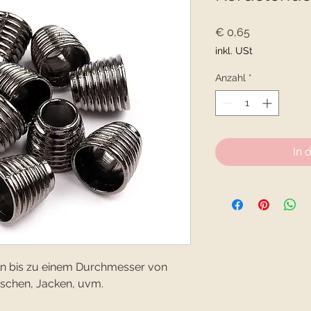
Preis
€ 0,65
inkl. USt
Anzahl
*
In 
ln bis zu einem Durchmesser von
aschen, Jacken, uvm.