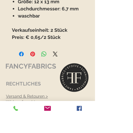
Größe: 12 x 13 mm
Lochdurchmesser: 6,7 mm
waschbar
Verkaufseinheit: 2 Stück
Preis: € 0,65/2 Stück
FANCYFABRICS
RECHTLICHES
Versand & Retouren >
Widerrufsrecht >
Kontaktiere uns >
Über uns >
AGB >
Datenschutz >
Impressum >