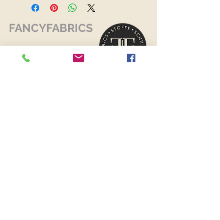
FANCYFABRICS
RECHTLICHES
Versand & Retouren >
Widerrufsrecht >
Kontaktiere uns >
Über uns >
AGB >
Datenschutz >
Impressum >
KONTAKTDATEN
FANCYFABRICS
Wallenböckgasse 7
3426 Muckendorf an der Donau
Österreich