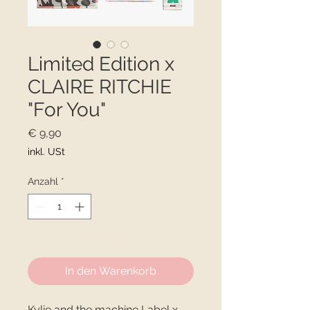
Limited Edition x
CLAIRE RITCHIE
"For You"
Preis
€ 9,90
inkl. USt
Anzahl
*
Nur noch 5 verfügbar
In den Warenkorb
Kylie and the machine Label x