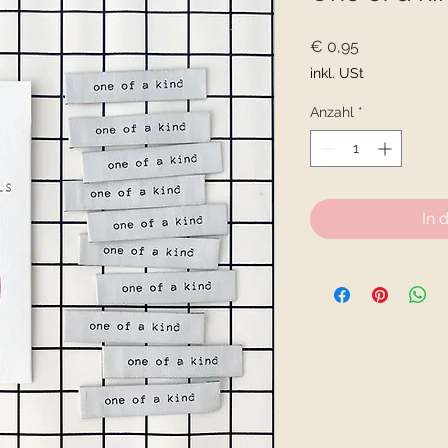
Preis
€ 0,95
inkl. USt
Anzahl
*
In 