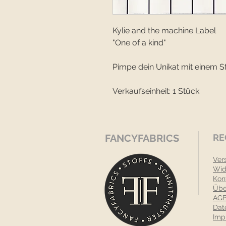
Kylie and the machine Label
"One of a kind"
Pimpe dein Unikat mit einem S
Verkaufseinheit: 1 Stück
FANCYFABRICS
RE
Ver
Wid
Kon
Übe
AGB
Dat
Imp