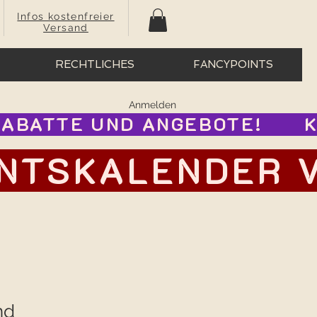
Infos kostenfreier
Versand
RECHTLICHES
FANCYPOINTS
Anmelden
BATTE UND ANGEBOTE!      
TSKALENDER VOR
nd