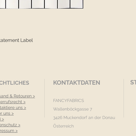
tatement Label
S
KONTAKTDATEN
CHTLICHES
sand & Retouren >
FANCYFABRICS
errufsrecht >
taktiere uns >
Wallenböckgasse 7
r uns >
3426 Muckendorf an der Donau
 >
enschutz >
Österreich
ressum >