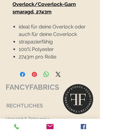
Overlock/Coverlock-Garn
smaragd, 2743m
ideal für deine Overlock oder
auch für deine Coverlock
strapazierfähig
100% Polyester
2743m pro Rolle
FANCYFABRICS
RECHTLICHES
Versand & Retouren >
Widerrufsrecht >
Kontaktiere uns >
Über uns >