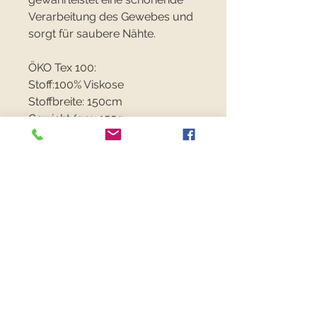
Verarbeitung des Gewebes und
sorgt für saubere Nähte.
ÖKO Tex 100:
Stoff:100% Viskose
Stoffbreite: 150cm
Gewicht/qm: 155g
Preis pro Laufmeter: € 18,90
Verkaufseinheit: 0.1m
Herkunftsland: Türkei
FANCYFABRICS
RECHTLICHES
Versand & Retouren >