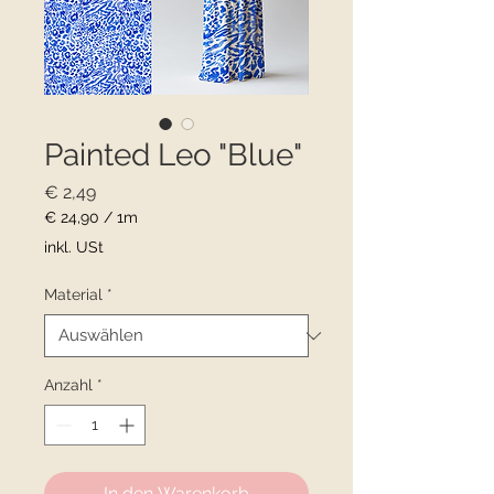
Painted Leo "Blue"
Preis
€ 2,49
€ 24,90
/
1m
€ 24,90
inkl. USt
pro
1
Material
*
Meter
Anzahl
*
In den Warenkorb