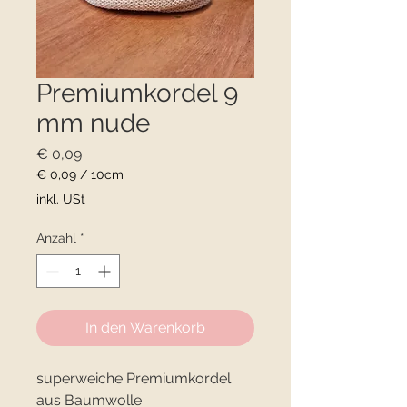
Premiumkordel 9
mm nude
Preis
€ 0,09
€ 0,09
/
10cm
€ 0,09
inkl. USt
pro
10
Anzahl
*
Zentimeter
In den Warenkorb
superweiche Premiumkordel
aus Baumwolle