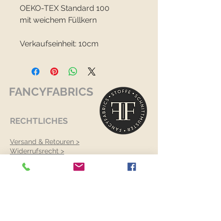
OEKO-TEX Standard 100
mit weichem Füllkern
Verkaufseinheit: 10cm
FANCYFABRICS
RECHTLICHES
Versand & Retouren >
Widerrufsrecht >
Kontaktiere uns >
Über uns >
AGB >
Datenschutz >
Impressum >
KONTAKTDATEN