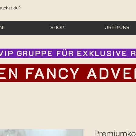
ME
SHOP
ÜBER UNS
IP GRUPPE FÜR EXKLUSIVE RA
EN FANCY ADVEN
Premiumko