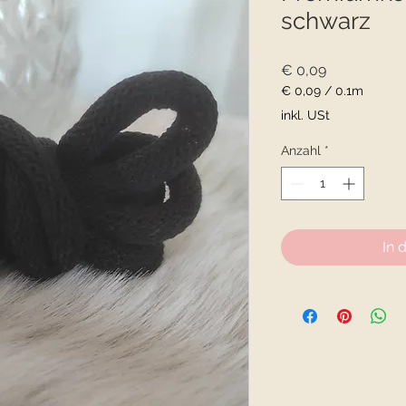
schwarz
Preis
€ 0,09
€ 0,09
/
0.1m
€ 0,09
inkl. USt
pro
0.1
Anzahl
*
Meter
In 