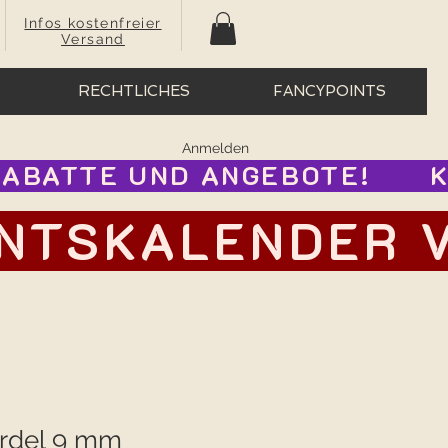
Infos kostenfreier
Versand
RECHTLICHES
FANCYPOINTS
Anmelden
BATTE UND ANGEBOTE!      
TSKALENDER VOR
rdel 9 mm