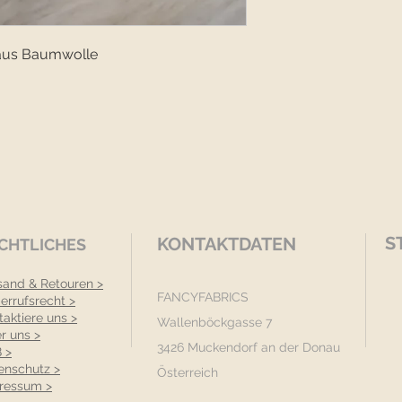
aus Baumwolle
S
KONTAKTDATEN
CHTLICHES
sand & Retouren >
FANCYFABRICS
errufsrecht >
taktiere uns >
Wallenböckgasse 7
r uns >
3426 Muckendorf an der Donau
 >
enschutz >
Österreich
ressum >