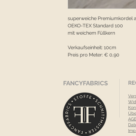
superweiche Premiumkordel 
OEKO-TEX Standard 100
mit weichem Füllkern
Verkaufseinheit: 10cm
Preis pro Meter: € 0,90
FANCYFABRICS
RE
Ver
Wid
Kon
Übe
AGB
Dat
Imp