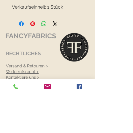
Verkaufseinheit: 1 Stück
FANCYFABRICS
RECHTLICHES
Versand & Retouren >
Widerrufsrecht >
Kontaktiere uns >
Über uns >
AGB >
Datenschutz >
Impressum >
KONTAKTDATEN
FANCYFABRICS
Wallenböckgasse 7