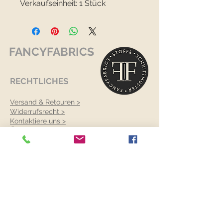
Verkaufseinheit: 1 Stück
FANCYFABRICS
RECHTLICHES
Versand & Retouren >
Widerrufsrecht >
Kontaktiere uns >
Über uns >
AGB >
Datenschutz >
Impressum >
KONTAKTDATEN
FANCYFABRICS
Wallenböckgasse 7