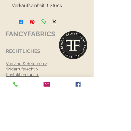
Verkaufseinheit: 1 Stück
FANCYFABRICS
RECHTLICHES
Versand & Retouren >
Widerrufsrecht >
Kontaktiere uns >
Über uns >
AGB >
Datenschutz >
Impressum >
KONTAKTDATEN
FANCYFABRICS
Wallenböckgasse 7