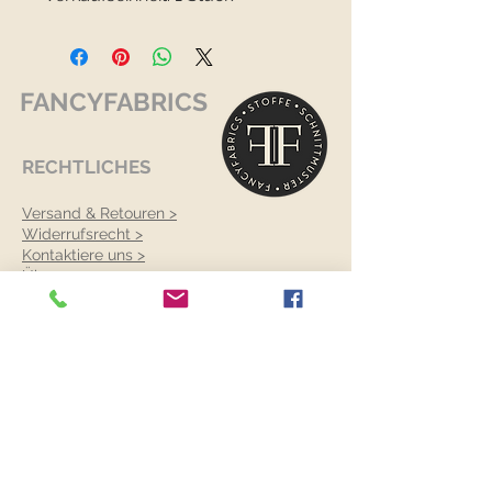
FANCYFABRICS
RECHTLICHES
Versand & Retouren >
Widerrufsrecht >
Kontaktiere uns >
Über uns >
AGB >
Datenschutz >
Impressum >
KONTAKTDATEN
FANCYFABRICS
Wallenböckgasse 7
3426 Muckendorf an der Donau