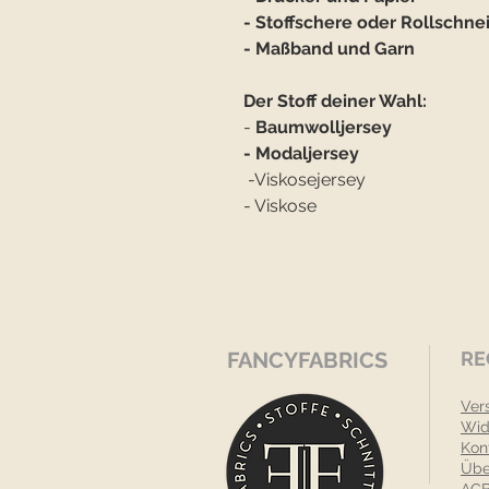
- Stoffschere oder Rollschne
- Maßband und Garn
Der Stoff deiner Wahl:
-
Baumwolljersey
- Modaljersey
-Viskosejersey
- Viskose
FANCYFABRICS
RE
Ver
Wid
Kon
Übe