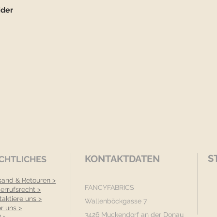
ider
S
KONTAKTDATEN
CHTLICHES
sand & Retouren >
FANCYFABRICS
errufsrecht >
taktiere uns >
Wallenböckgasse 7
r uns >
3426 Muckendorf an der Donau