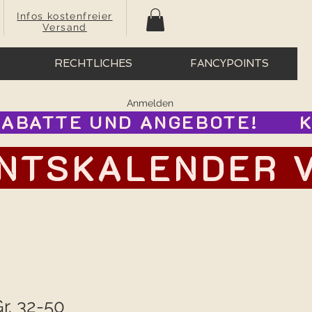
Infos kostenfreier
Versand
RECHTLICHES
FANCYPOINTS
Anmelden
BATTE UND ANGEBOTE!      
TSKALENDER VOR
Gr. 32-50