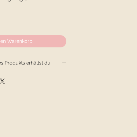
den Warenkorb
s Produkts erhältst du:
in digitaler Form
 als Downloadlink an deine E-
t. Bei Zahlung mittels Paypal
g auch direkt zu deinem
den.