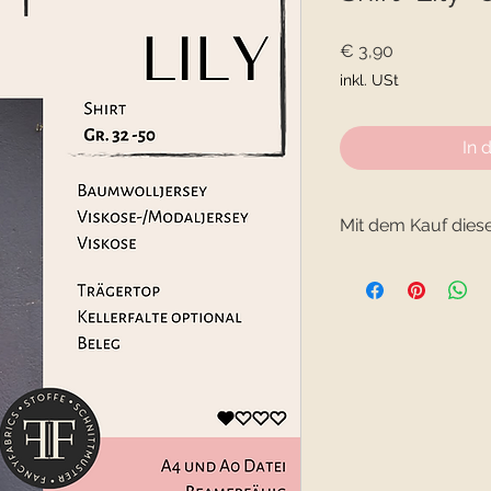
Preis
€ 3,90
inkl. USt
In 
Mit dem Kauf diese
- E-Book "Shirt Lily" 
- Format A4 und A0
- Daten als ZIP-Datei
Die Daten werden dir
Mail-Adresse gesende
wirst du nach Zahlun
Downloadlink verbun