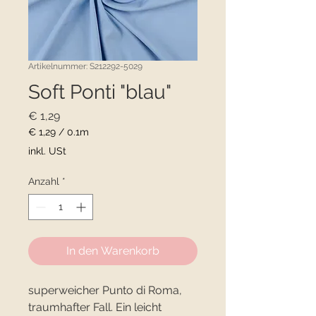
Artikelnummer: S212292-5029
Soft Ponti "blau"
Preis
€ 1,29
€ 1,29
/
0.1m
€ 1,29
inkl. USt
pro
0.1
Anzahl
*
Meter
In den Warenkorb
superweicher Punto di Roma,
traumhafter Fall. Ein leicht