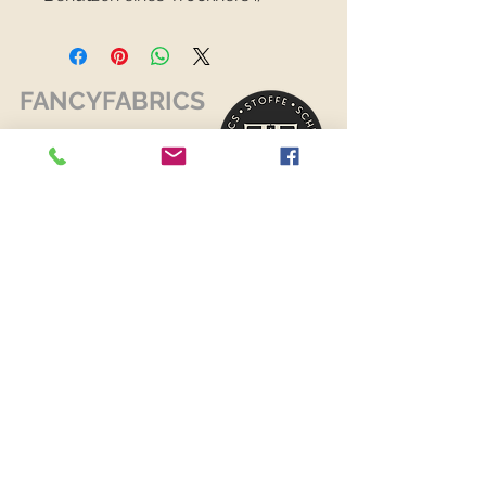
FANCYFABRICS
RECHTLICHES
Versand & Retouren >
Widerrufsrecht >
Kontaktiere uns >
Über uns >
AGB >
Datenschutz >
Impressum >
KONTAKTDATEN
FANCYFABRICS
Wallenböckgasse 7
3426 Muckendorf an der Donau