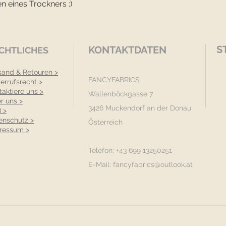
n eines Trockners :)
S
KONTAKTDATEN
CHTLICHES
sand & Retouren >
FANCYFABRICS
errufsrecht >
taktiere uns >
Wallenböckgasse 7
r uns >
3426 Muckendorf an der Donau
 >
enschutz >
Österreich
ressum >
Telefon: +43 699 13250251
E-Mail:
fancyfabrics@outlook.at