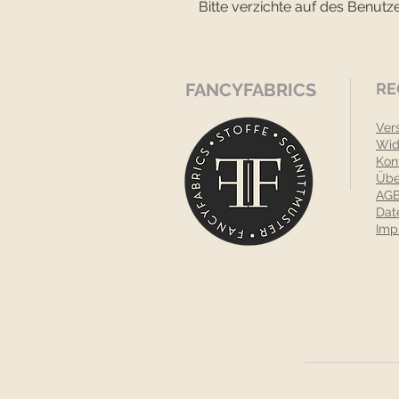
Bitte verzichte auf des Benutze
FANCYFABRICS
RE
Ver
Wid
Kon
Übe
AGB
Dat
Imp