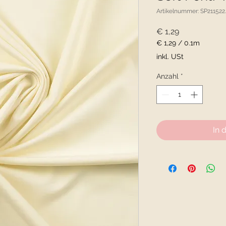
Artikelnummer: SP211522
Preis
€ 1,29
€ 1,29
/
0.1m
€ 1,29
inkl. USt
pro
0.1
Anzahl
*
Meter
In 