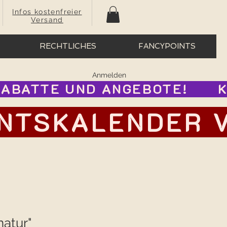
Infos kostenfreier
Versand
RECHTLICHES
FANCYPOINTS
Anmelden
BATTE UND ANGEBOTE!      
TSKALENDER VOR
natur"