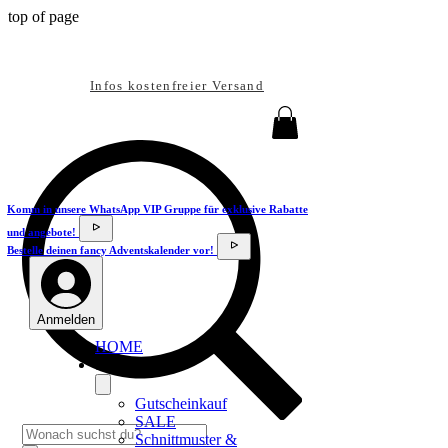
top of page
Infos kostenfreier Versand
Komm in unsere WhatsApp VIP Gruppe für exklusive Rabatte
und angebote!
Bestelle deinen fancy Adventskalender vor!
Anmelden
HOME
SHOP
Gutscheinkauf
SALE
Schnittmuster &