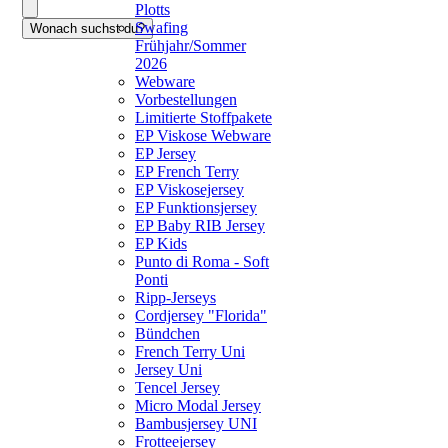
Plotts
Swafing
Frühjahr/Sommer
2026
Webware
Vorbestellungen
Limitierte Stoffpakete
EP Viskose Webware
EP Jersey
EP French Terry
EP Viskosejersey
EP Funktionsjersey
EP Baby RIB Jersey
EP Kids
Punto di Roma - Soft
Ponti
Ripp-Jerseys
Cordjersey "Florida"
Bündchen
French Terry Uni
Jersey Uni
Tencel Jersey
Micro Modal Jersey
Bambusjersey UNI
Frotteejersey