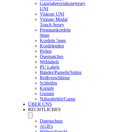
Ganzjahresviskosejersey
UNI
Viskose UNI
Vintage Modal
Touch Jersey
Premiumkordeln
9mm
Kordeln 5mm
Kordelenden
Perlen
Ösenpatches
Weblabels
PU Labels
Bänder/Paspeln/Spitze
Reißverschlüsse
Schleifen
Knöpfe
Gummi
Nähzubehör/Garne
ÜBER UNS
RECHTLICHES
Datenschutz
AGB's
Widerrufsrecht