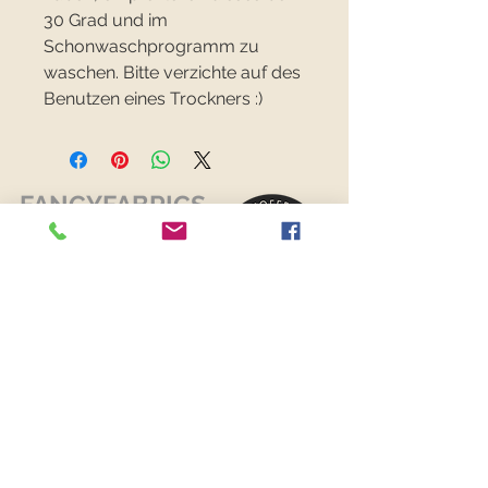
30 Grad und im
Schonwaschprogramm zu
waschen. Bitte verzichte auf des
Benutzen eines Trockners :)
FANCYFABRICS
RECHTLICHES
Versand & Retouren >
Widerrufsrecht >
Kontaktiere uns >
Über uns >
AGB >
Datenschutz >
Impressum >
KONTAKTDATEN