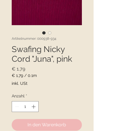
Artikelnummer: 000938-934
Swafing Nicky
Cord "Juna", pink
Preis
€ 1,79
€ 1,79
/
0.1m
€ 1,79
inkl. USt
pro
0.1
Anzahl
*
Meter
In den Warenkorb