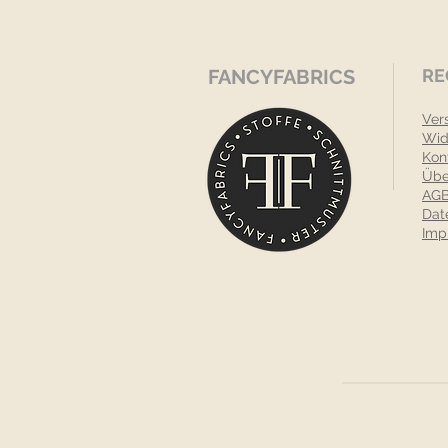
FANCYFABRICS
RE
Ver
Wid
Kon
Übe
AGB
Dat
Imp