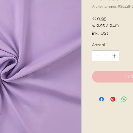
Artikelnummer: RS0226-
Preis
€ 0,95
€ 0,95
/
0.1m
€ 0,95
inkl. USt
pro
0.1
Anzahl
*
Meter
In 