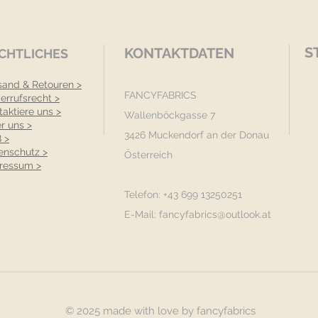
S
KONTAKTDATEN
CHTLICHES
sand & Retouren >
FANCYFABRICS
errufsrecht >
taktiere uns >
Wallenböckgasse 7
r uns >
3426 Muckendorf an der Donau
 >
enschutz >
Österreich
ressum >
Telefon: +43 699 13250251
E-Mail:
fancyfabrics@outlook.at
© 2025 made with love by fancyfabrics