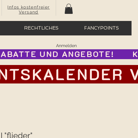
Infos kostenfreier
Versand
RECHTLICHES
FANCYPOINTS
Anmelden
BATTE UND ANGEBOTE!      
TSKALENDER VOR
 "flieder"