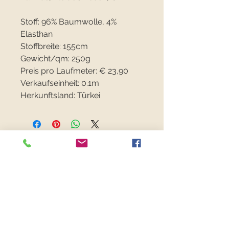
Stoff: 96% Baumwolle, 4%
Elasthan
Stoffbreite: 155cm
Gewicht/qm: 250g
Preis pro Laufmeter: € 23,90
Verkaufseinheit: 0.1m
Herkunftsland: Türkei
FANCYFABRICS
RECHTLICHES
Versand & Retouren >
Widerrufsrecht >
Kontaktiere uns >
Über uns >