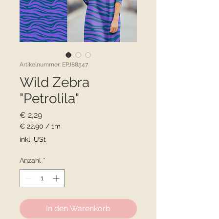
Artikelnummer: EPJ88547
Wild Zebra
"Petrolila"
Preis
€ 2,29
€ 22,90
/
1m
€ 22,90
inkl. USt
pro
1
Anzahl
*
Meter
In den Warenkorb