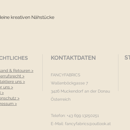
deine kreativen Nähstücke
S
KONTAKTDATEN
CHTLICHES
sand & Retouren >
FANCYFABRICS
errufsrecht >
taktiere uns >
Wallenböckgasse 7
r uns >
3426 Muckendorf an der Donau
 >
enschutz >
Österreich
ressum >
Telefon: +43 699 13250251
E-Mail:
fancyfabrics@outlook.at