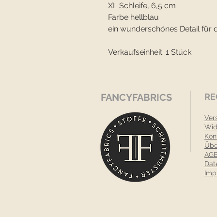
XL Schleife, 6,5 cm
Farbe hellblau
ein wunderschönes Detail für 
Verkaufseinheit: 1 Stück
FANCYFABRICS
RE
Ver
Wid
Kon
Übe
AGB
Dat
Imp