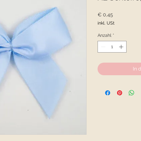
Preis
€ 0,45
inkl. USt
Anzahl
*
In 