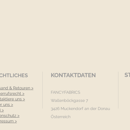
S
KONTAKTDATEN
CHTLICHES
sand & Retouren >
FANCYFABRICS
errufsrecht >
taktiere uns >
Wallenböckgasse 7
r uns >
3426 Muckendorf an der Donau
 >
enschutz >
Österreich
ressum >