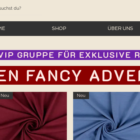
ME
SHOP
ÜBER UNS
IP GRUPPE FÜR EXKLUSIVE RA
EN FANCY ADVEN
Neu
Neu