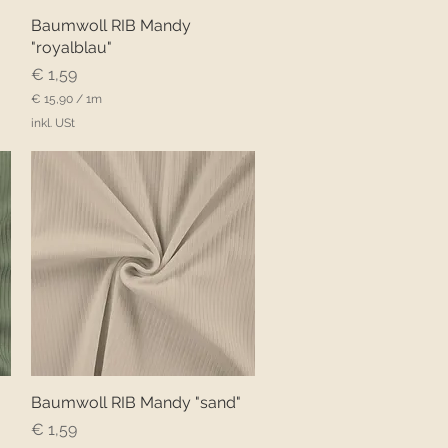
Baumwoll RIB Mandy
Schnellansicht
"royalblau"
Preis
€ 1,59
€ 15,90
/
1m
€
inkl. USt
1
5
,
9
0
p
r
o
1
M
e
t
e
r
Baumwoll RIB Mandy "sand"
Schnellansicht
Preis
€ 1,59