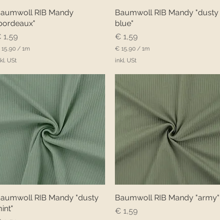
aumwoll RIB Mandy
Schnellansicht
Baumwoll RIB Mandy "dusty
Schnellansicht
bordeaux"
blue"
reis
Preis
 1,59
€ 1,59
 15,90
/
1m
€ 15,90
/
1m
€
kl. USt
inkl. USt
1
5
,
9
0
p
r
o
1
M
M
e
t
e
r
aumwoll RIB Mandy "dusty
Schnellansicht
Baumwoll RIB Mandy "army"
Schnellansicht
int"
Preis
€ 1,59