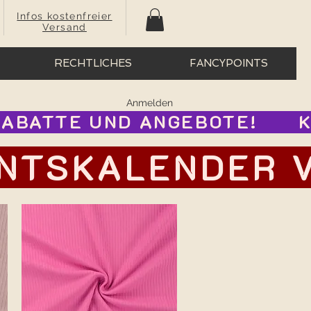
Infos kostenfreier
Versand
RECHTLICHES
FANCYPOINTS
Anmelden
BATTE UND ANGEBOTE!      
TSKALENDER VOR