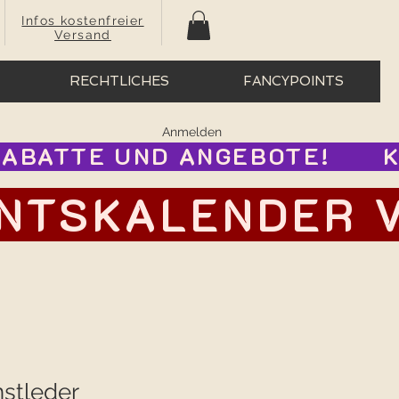
Infos kostenfreier
Versand
RECHTLICHES
FANCYPOINTS
Anmelden
BATTE UND ANGEBOTE!      
TSKALENDER VOR
nstleder