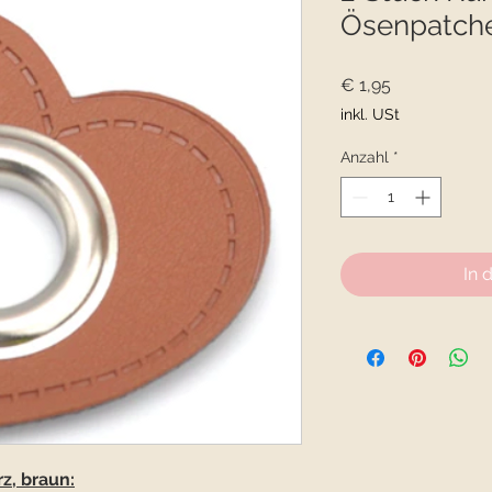
Ösenpatche
Preis
€ 1,95
inkl. USt
Anzahl
*
In 
z, braun: