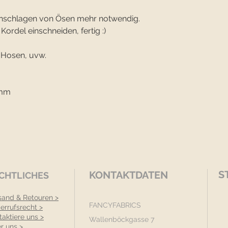
Einschlagen von Ösen mehr notwendig.
Kordel einschneiden, fertig :)
, Hosen, uvw.
2mm
S
KONTAKTDATEN
CHTLICHES
sand & Retouren >
FANCYFABRICS
errufsrecht >
taktiere uns >
Wallenböckgasse 7
r uns >