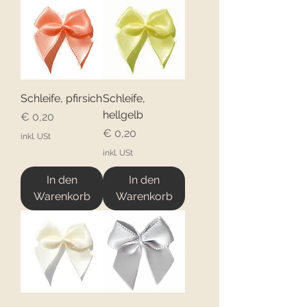
Schleife, pfirsich
Schleife,
hellgelb
Preis
€ 0,20
Preis
€ 0,20
inkl. USt
inkl. USt
In den
In den
Warenkorb
Warenkorb