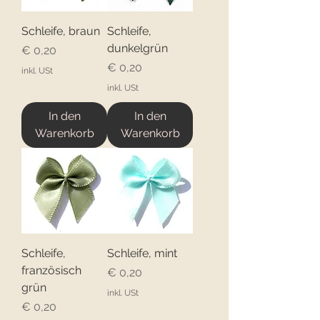
Schleife, braun
Schleife,
dunkelgrün
Preis
€ 0,20
Preis
€ 0,20
inkl. USt
inkl. USt
In den
In den
Warenkorb
Warenkorb
Schleife,
Schleife, mint
französisch
Preis
€ 0,20
grün
inkl. USt
Preis
€ 0,20