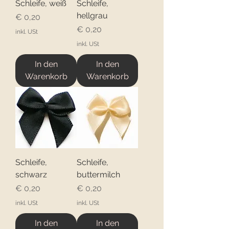
Schleife, weiß
Schleife,
hellgrau
Preis
€ 0,20
Preis
€ 0,20
inkl. USt
inkl. USt
In den
In den
Warenkorb
Warenkorb
Schleife,
Schleife,
schwarz
buttermilch
Preis
Preis
€ 0,20
€ 0,20
inkl. USt
inkl. USt
In den
In den