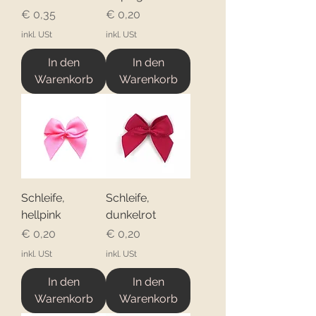
Preis
Preis
€ 0,35
€ 0,20
inkl. USt
inkl. USt
In den
In den
Warenkorb
Warenkorb
Schleife,
Schleife,
hellpink
dunkelrot
Preis
Preis
€ 0,20
€ 0,20
inkl. USt
inkl. USt
In den
In den
Warenkorb
Warenkorb