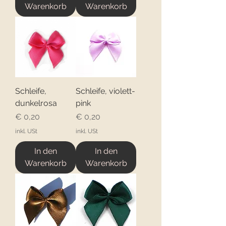
Warenkorb
Warenkorb
Schleife,
Schleife, violett-
dunkelrosa
pink
Preis
Preis
€ 0,20
€ 0,20
inkl. USt
inkl. USt
In den
In den
Warenkorb
Warenkorb