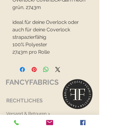
grün, 2743m
ideal für deine Overlock oder
auch für deine Coverlock
strapazierfähig
100% Polyester
2743m pro Rolle
FANCYFABRICS
RECHTLICHES
Versand & Retouren >
Widerrufsrecht >
Kontaktiere uns >
Über uns >
AGB >