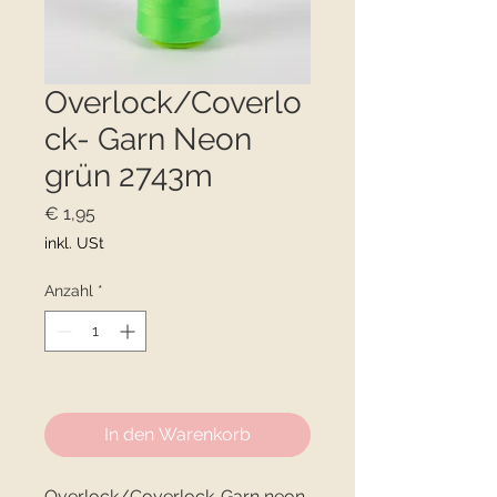
Overlock/Coverlo
ck- Garn Neon
grün 2743m
Preis
€ 1,95
inkl. USt
Anzahl
*
Nur noch 8 verfügbar
In den Warenkorb
Overlock/Coverlock-Garn neon