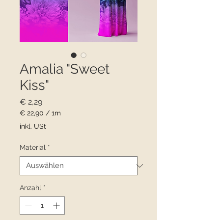
Amalia "Sweet
Kiss"
Preis
€ 2,29
€ 22,90
/
1m
€ 22,90
inkl. USt
pro
1
Material
*
Meter
Anzahl
*