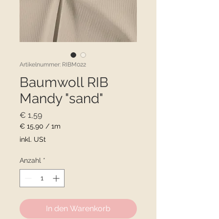
Artikelnummer: RIBM022
Baumwoll RIB
Mandy "sand"
Preis
€ 1,59
€ 15,90
/
1m
€ 15,90
inkl. USt
pro
1
Anzahl
*
Meter
In den Warenkorb