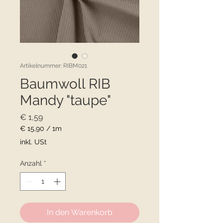
Artikelnummer: RIBM021
Baumwoll RIB
Mandy "taupe"
Preis
€ 1,59
€ 15,90
/
1m
€ 15,90
inkl. USt
pro
1
Anzahl
*
Meter
In den Warenkorb