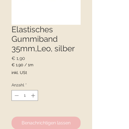
Elastisches
Gummiband
35mm,Leo, silber
Preis
€ 1,90
€ 1,90
/
1m
€ 1,90
inkl. USt
pro
1
Anzahl
*
Meter
Nicht verfügbar
Benachrichtigen lassen