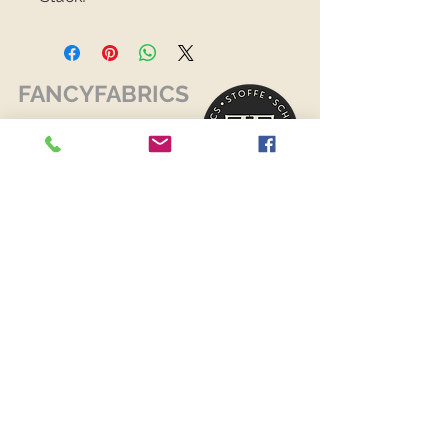
FANCYFABRICS
RECHTLICHES
Versand & Retouren >
Widerrufsrecht >
Kontaktiere uns >
Über uns >
AGB >
Datenschutz >
Impressum >
KONTAKTDATEN
FANCYFABRICS
Wallenböckgasse 7
3426 Muckendorf an der Donau