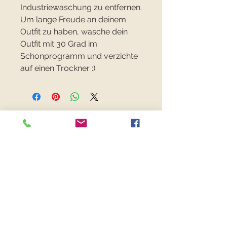
Industriewaschung zu entfernen.
Um lange Freude an deinem
Outfit zu haben, wasche dein
Outfit mit 30 Grad im
Schonprogramm und verzichte
auf einen Trockner :)
FANCYFABRICS
RECHTLICHES
Versand & Retouren >
Widerrufsrecht >
Kontaktiere uns >
Über uns >
AGB >
Datenschutz >
Impressum >