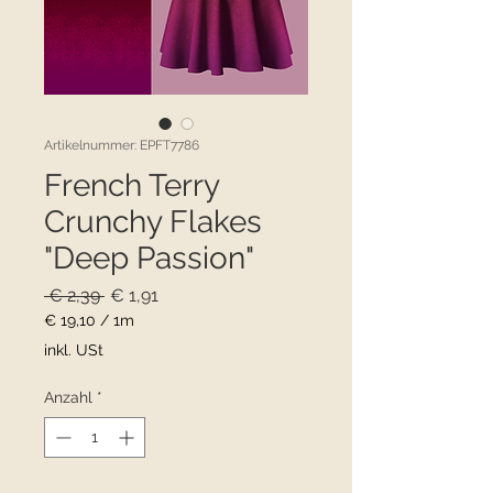
Artikelnummer: EPFT7786
French Terry
Crunchy Flakes
"Deep Passion"
Standardpreis
Sale-
 € 2,39 
€ 1,91
Preis
€ 19,10
/
1m
€ 19,10
inkl. USt
pro
1
Anzahl
*
Meter
Nicht verfügbar