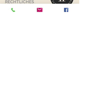
RECHTLICHES
Versand & Retouren >
Widerrufsrecht >
Kontaktiere uns >
Über uns >
AGB >
Datenschutz >
Impressum >
KONTAKTDATEN
FANCYFABRICS
Wallenböckgasse 7
3426 Muckendorf an der Donau
Österreich
Telefon:
+43 699 13250251
E-Mail:
fancyfabrics@outlook.at
STAY CONNECTED