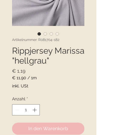
Artikelnummer: R081704-182
Rippjersey Marissa
"hellgrau"
Preis
€ 1,19
€ 11,90
/
1m
€ 11,90
inkl. USt
pro
1
Anzahl
*
Meter
In den Warenkorb