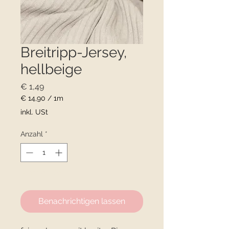
Breitripp-Jersey,
hellbeige
Preis
€ 1,49
€ 14,90
/
1m
€ 14,90
inkl. USt
pro
1
Anzahl
*
Meter
Nicht verfügbar
Benachrichtigen lassen