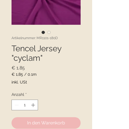
Artikelnummer: MR1101-180D
Tencel Jersey
"cyclam"
Preis
€ 1,85
€ 1,85
/
0.1m
€ 1,85
inkl. USt
pro
0.1
Anzahl
*
Meter
In den Warenkorb