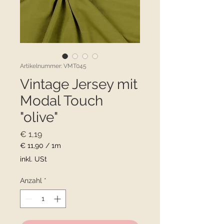
Artikelnummer: VMT045
Vintage Jersey mit
Modal Touch
"olive"
Preis
€ 1,19
€ 11,90
/
1m
€ 11,90
inkl. USt
pro
1
Anzahl
*
Meter