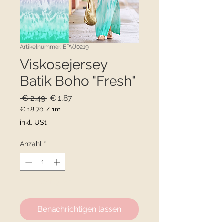
Artikelnummer: EPVJ0219
Viskosejersey
Batik Boho "Fresh"
Standardpreis
Sale-
 € 2,49 
€ 1,87
Preis
€ 18,70
/
1m
€ 18,70
inkl. USt
pro
1
Anzahl
*
Meter
Nicht verfügbar
Benachrichtigen lassen