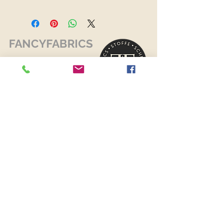
FANCYFABRICS
RECHTLICHES
Versand & Retouren >
Widerrufsrecht >
Kontaktiere uns >
Über uns >
AGB >
Datenschutz >
Impressum >
KONTAKTDATEN
FANCYFABRICS
Wallenböckgasse 7
3426 Muckendorf an der Donau