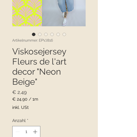
Artikelnummer: EPVJ816
Viskosejersey
Fleurs de l'art
decor "Neon
Beige"
Preis
€ 2,49
€ 24,90
/
1m
€ 24,90
inkl. USt
pro
1
Anzahl
*
Meter