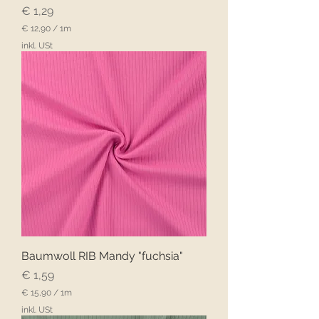
Preis
€ 1,29
€ 12,90
/
1m
€
inkl. USt
1
2
,
9
0
p
r
o
1
M
e
t
e
r
Baumwoll RIB Mandy "fuchsia"
Preis
€ 1,59
€ 15,90
/
1m
€
inkl. USt